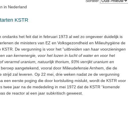
Sorteer
en in Nederland
starten KSTR
ndanks het feit dat in februari 1973 al wel zo ongeveer duidelijk is
verlenen de ministers van EZ en Volksgezondheid en Milieuhygiëne de
 KSTR. De vergunning is voor het “
uitbreiden van haar voorzieningen
en van kernenergie, voor het lozen in lucht of water en voor het
f verarmd uranium, natuurlijk thorium, 93% verrijkt uranium en
 beroep aangetekend, vooral door Milieudefensie Arnhem, die de
e strijd zal leveren. Op 22 mei, drie weken nadat ze de vergunning
een eerste poging die door kortsluiting mislukt, wordt de KSTR voor
ecies twee jaar na de mededeling in mei 1972 dat de KSTR “
komende
was de reactor al een jaar subkritisch geweest.