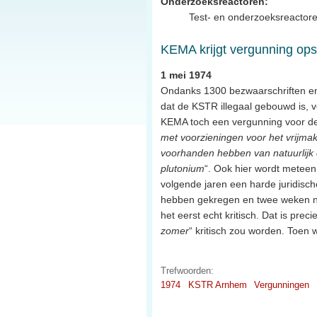
Onderzoeksreactoren:
Test- en onderzoeksreactor
KEMA krijgt vergunning op
1 mei 1974
Ondanks 1300 bezwaarschriften en o
dat de KSTR illegaal gebouwd is, 
KEMA toch een vergunning voor de
met voorzieningen voor het vrijmak
voorhanden hebben van natuurlijk o
plutonium
“. Ook hier wordt meteen
volgende jaren een harde juridisch
hebben gekregen en twee weken na 
het eerst echt kritisch. Dat is pr
zomer
“ kritisch zou worden. Toen 
Trefwoorden:
1974
KSTR Arnhem
Vergunningen