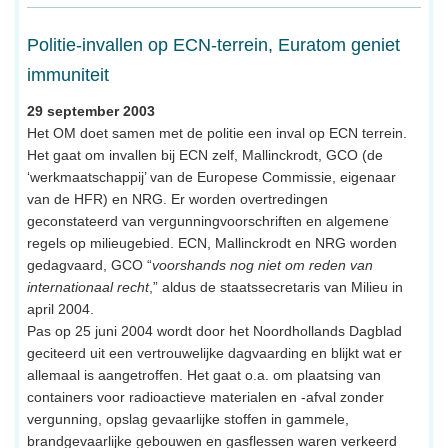
Politie-invallen op ECN-terrein, Euratom geniet
immuniteit
29 september 2003
Het OM doet samen met de politie een inval op ECN terrein.
Het gaat om invallen bij ECN zelf, Mallinckrodt, GCO (de
‘werkmaatschappij’ van de Europese Commissie, eigenaar
van de HFR) en NRG. Er worden overtredingen
geconstateerd van vergunningvoorschriften en algemene
regels op milieugebied. ECN, Mallinckrodt en NRG worden
gedagvaard, GCO “
voorshands nog niet om reden van
internationaal recht
,” aldus de staatssecretaris van Milieu in
april 2004.
Pas op 25 juni 2004 wordt door het Noordhollands Dagblad
geciteerd uit een vertrouwelijke dagvaarding en blijkt wat er
allemaal is aangetroffen. Het gaat o.a. om plaatsing van
containers voor radioactieve materialen en -afval zonder
vergunning, opslag gevaarlijke stoffen in gammele,
brandgevaarlijke gebouwen en gasflessen waren verkeerd