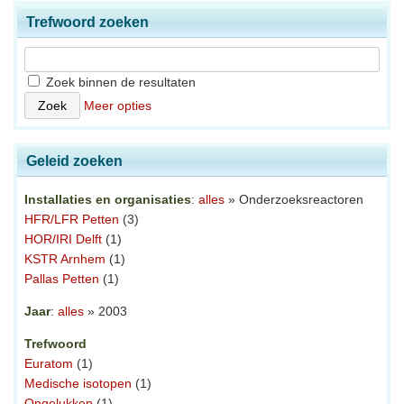
Trefwoord zoeken
Zoek binnen de resultaten
Meer opties
Geleid zoeken
Installaties en organisaties
:
alles
» Onderzoeksreactoren
HFR/LFR Petten
(3)
HOR/IRI Delft
(1)
KSTR Arnhem
(1)
Pallas Petten
(1)
Jaar
:
alles
» 2003
Trefwoord
Euratom
(1)
Medische isotopen
(1)
Ongelukken
(1)