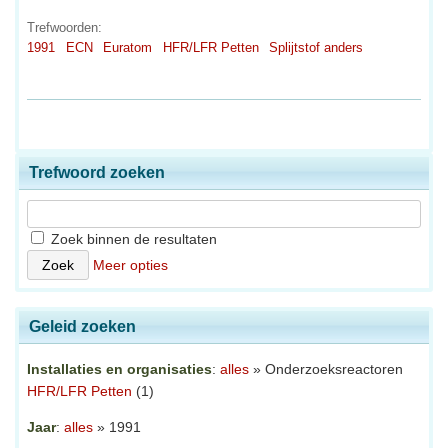
Trefwoorden:
1991
ECN
Euratom
HFR/LFR Petten
Splijtstof anders
Trefwoord zoeken
Zoek binnen de resultaten
Meer opties
Geleid zoeken
Installaties en organisaties
:
alles
» Onderzoeksreactoren
HFR/LFR Petten
(1)
Jaar
:
alles
» 1991