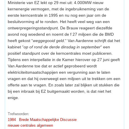
Ministerie van EZ lekt op 29 mei uit: 4.000MW nieuw
kernenergie vermogen, met de ingebruikneming van de
eerste kerncentrale in 1995 en nu nog een jaar om de
besluitvorming af te ronden. Het heeft veel weg van een
ontwerpregeringsstandpunt. De Brauw reageert diezelfde
avond nog woedend en noemt de f 27 miljoen die de BMD
heeft gekost “
weggegooid geld
.“ Van Aardenne schrijft dat het
kabinet “
op of rond de derde dinsdag in september
“ een
positief standpunt over de kerncentrales moet publiceren.
Tijdens een interpellatie in de Kamer hierover op 27 juni geeft
Van Aardenne toe dat er actief geprobeerd wordt
elektriciteitsmaatschappijen een vergunning aan te laten
vragen en dat hij overweegt een miljoen uit te trekken om een
offerte aan te vragen. En zoals later zal blijken uit stukken die
bij een inbraak bij EZ buitgemaakt worden, is dat niet het
enige.
Trefwoorden:
1984
Brede Maatschappelijke Discussie
nieuwe centrales algemeen