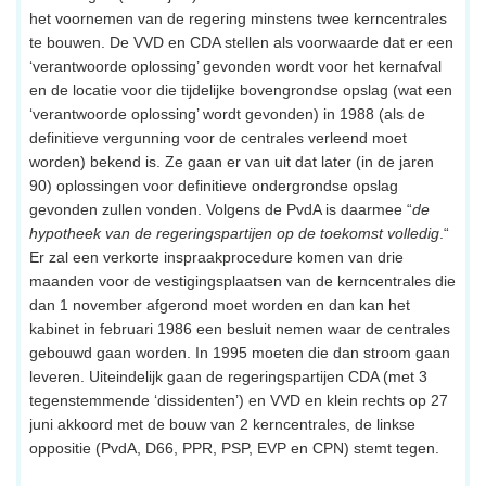
het voornemen van de regering minstens twee kerncentrales
te bouwen. De VVD en CDA stellen als voorwaarde dat er een
‘verantwoorde oplossing’ gevonden wordt voor het kernafval
en de locatie voor die tijdelijke bovengrondse opslag (wat een
‘verantwoorde oplossing’ wordt gevonden) in 1988 (als de
definitieve vergunning voor de centrales verleend moet
worden) bekend is. Ze gaan er van uit dat later (in de jaren
90) oplossingen voor definitieve ondergrondse opslag
gevonden zullen vonden. Volgens de PvdA is daarmee “
de
hypotheek van de regeringspartijen op de toekomst volledig
.“
Er zal een verkorte inspraakprocedure komen van drie
maanden voor de vestigingsplaatsen van de kerncentrales die
dan 1 november afgerond moet worden en dan kan het
kabinet in februari 1986 een besluit nemen waar de centrales
gebouwd gaan worden. In 1995 moeten die dan stroom gaan
leveren. Uiteindelijk gaan de regeringspartijen CDA (met 3
tegenstemmende ‘dissidenten’) en VVD en klein rechts op 27
juni akkoord met de bouw van 2 kerncentrales, de linkse
oppositie (PvdA, D66, PPR, PSP, EVP en CPN) stemt tegen.