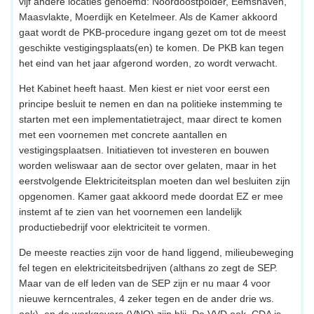
vijf andere locaties genoemd: Noordoostpolder, Eemshaven,
Maasvlakte, Moerdijk en Ketelmeer. Als de Kamer akkoord
gaat wordt de PKB-procedure ingang gezet om tot de meest
geschikte vestigingsplaats(en) te komen. De PKB kan tegen
het eind van het jaar afgerond worden, zo wordt verwacht.
Het Kabinet heeft haast. Men kiest er niet voor eerst een
principe besluit te nemen en dan na politieke instemming te
starten met een implementatietraject, maar direct te komen
met een voornemen met concrete aantallen en
vestigingsplaatsen. Initiatieven tot investeren en bouwen
worden weliswaar aan de sector over gelaten, maar in het
eerstvolgende Elektriciteitsplan moeten dan wel besluiten zijn
opgenomen. Kamer gaat akkoord mede doordat EZ er mee
instemt af te zien van het voornemen een landelijk
productiebedrijf voor elektriciteit te vormen.
De meeste reacties zijn voor de hand liggend, milieubeweging
fel tegen en elektriciteitsbedrijven (althans zo zegt de SEP.
Maar van de elf leden van de SEP zijn er nu maar 4 voor
nieuwe kerncentrales, 4 zeker tegen en de ander drie ws.
ook), en de werkgevers (VNO) zijn blij. De VVD ook, CDA is