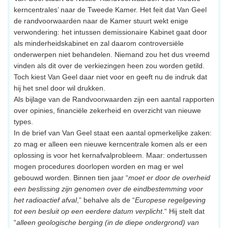
kerncentrales’ naar de Tweede Kamer. Het feit dat Van Geel
de randvoorwaarden naar de Kamer stuurt wekt enige
verwondering: het intussen demissionaire Kabinet gaat door
als minderheidskabinet en zal daarom controversiële
onderwerpen niet behandelen. Niemand zou het dus vreemd
vinden als dit over de verkiezingen heen zou worden getild.
Toch kiest Van Geel daar niet voor en geeft nu de indruk dat
hij het snel door wil drukken.
Als bijlage van de Randvoorwaarden zijn een aantal rapporten
over opinies, financiële zekerheid en overzicht van nieuwe
types.
In de brief van Van Geel staat een aantal opmerkelijke zaken:
zo mag er alleen een nieuwe kerncentrale komen als er een
oplossing is voor het kernafvalprobleem. Maar: ondertussen
mogen procedures doorlopen worden en mag er wel
gebouwd worden. Binnen tien jaar “
moet er door de overheid
een beslissing zijn genomen over de eindbestemming voor
het radioactief afval
,” behalve als de “
Europese regelgeving
tot een besluit op een eerdere datum verplicht
.“ Hij stelt dat
“
alleen geologische berging (in de diepe ondergrond) van