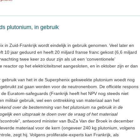
s plutonium, in gebruik
 in Zuid-Frankrijk wordt eindelijk in gebruik genomen. Veel later en
 10 jaar geduurd en heeft 20 miljard franse franc gekost (6,6 miljard
erwachting twee keer zo duur zijn als uit een ‘conventionele’
e reactor op het elektriciteitsnet aangesloten, en in oktober zijn er dan
air gebruik van het in de Superphenix gekweekte plutonium woedt nog
et gebruikt zal gaan worden voor de neutronenbom. De officiële respons
der de Euratom-safeguards (Frankrijk heeft het NPV nog steeds niet
n militair gebruik, wel een onttrekking van materiaal aan het
bekend over de bestemming van het plutonium na gebruik in de
gelijk een uitspraak te doen over de vraag of het materiaal
dscontrole
”, antwoord minister van BuZa Van der Broek in december
everde materiaal voor de kern (ongeveer 240 kg plutonium, volgens
role, zegt hij. Volgens proliferatie-experts kan Frankrijk, als