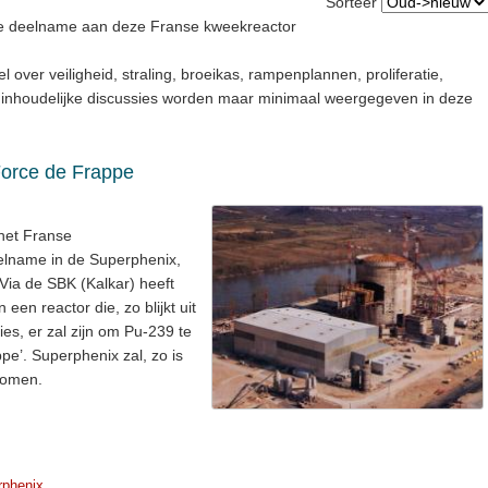
Sorteer
se deelname aan deze Franse kweekreactor
el over veiligheid, straling, broeikas, rampenplannen, proliferatie,
e inhoudelijke discussies worden maar minimaal weergegeven in deze
orce de Frappe
het Franse
lname in de Superphenix,
 Via de SBK (Kalkar) heeft
en reactor die, zo blijkt uit
es, er zal zijn om Pu-239 te
e’. Superphenix zal, zo is
 komen.
rphenix