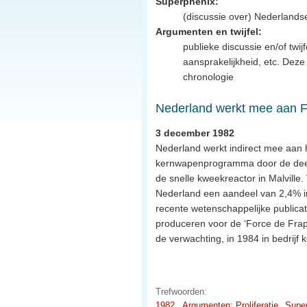
Superphenix:
(discussie over) Nederland
Argumenten en twijfel:
publieke discussie en/of twijf
aansprakelijkheid, etc. Dez
chronologie
Nederland werkt mee aan F
3 december 1982
Nederland werkt indirect mee aan 
kernwapenprogramma door de dee
de snelle kweekreactor in Malville.
Nederland een aandeel van 2,4% in e
recente wetenschappelijke publicati
produceren voor de ‘Force de Frapp
de verwachting, in 1984 in bedrijf
Trefwoorden:
1982
Argumenten: Proliferatie
Supe