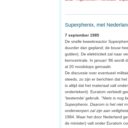
Superphenix, met Nederland
7 september 1985
De snelle kweekreactor Superphenix
duurder dan gepland; de bouw heeft
gulden). De elektriciteit zal naar v
kerncentrale. In januari ’86 wordt d
al 20 noodstops gemaakt.
De discussie over eventueel milit
steeds, zo zijn er berichten dat h
is altijd dat het materiaal valt on
ondertekent). Euratom verbiedt gee
‘bestemde’ gebruik. “
Niets is nog 
Superphenix. Daarom is het niet mo
onderworpen zal zijn aan veilighei
1984. Maar het door Nederland gel
de minister) valt onder Euratom cont