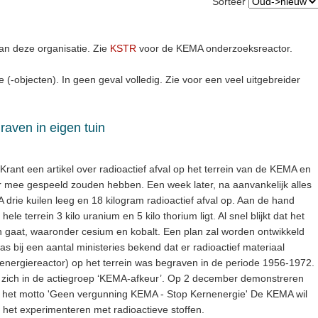
Sorteer
an deze organisatie. Zie
KSTR
voor de KEMA onderzoeksreactor.
e (-objecten). In geen geval volledig. Zie voor een veel uitgebreider
raven in eigen tuin
Krant een artikel over radioactief afval op het terrein van de KEMA en
ar mee gespeeld zouden hebben. Een week later, na aanvankelijk alles
drie kuilen leeg en 18 kilogram radioactief afval op. Aan de hand
le terrein 3 kilo uranium en 5 kilo thorium ligt. Al snel blijkt dat het
n gaat, waaronder cesium en kobalt. Een plan zal worden ontwikkeld
as bij een aantal ministeries bekend dat er radioactief materiaal
energiereactor) op het terrein was begraven in de periode 1956-1972.
 zich in de actiegroep ‘KEMA-afkeur’. Op 2 december demonstreren
het motto 'Geen vergunning KEMA - Stop Kernenergie' De KEMA wil
het experimenteren met radioactieve stoffen.