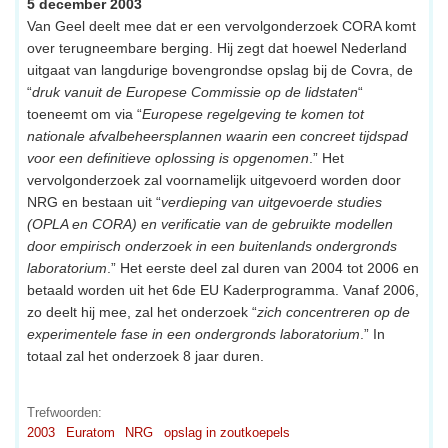
5 december 2003
Van Geel deelt mee dat er een vervolgonderzoek CORA komt
over terugneembare berging. Hij zegt dat hoewel Nederland
uitgaat van langdurige bovengrondse opslag bij de Covra, de
“
druk vanuit de Europese Commissie op de lidstaten
“
toeneemt om via “
Europese regelgeving te komen tot
nationale afvalbeheersplannen waarin een concreet tijdspad
voor een definitieve oplossing is opgenomen
.” Het
vervolgonderzoek zal voornamelijk uitgevoerd worden door
NRG en bestaan uit “
verdieping van uitgevoerde studies
(OPLA en CORA) en verificatie van de gebruikte modellen
door empirisch onderzoek in een buitenlands ondergronds
laboratorium
.” Het eerste deel zal duren van 2004 tot 2006 en
betaald worden uit het 6de EU Kaderprogramma. Vanaf 2006,
zo deelt hij mee, zal het onderzoek “
zich concentreren op de
experimentele fase in een ondergronds laboratorium
.” In
totaal zal het onderzoek 8 jaar duren.
Trefwoorden:
2003
Euratom
NRG
opslag in zoutkoepels