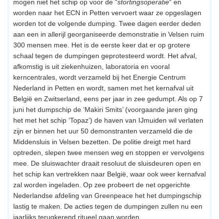
mogen niet het schip op voor de “
stortingsoperatie
“ en
worden naar het ECN in Petten vervoert waar ze opgeslagen
worden tot de volgende dumping. Twee dagen eerder deden
aan een in allerijl georganiseerde demonstratie in Velsen ruim
300 mensen mee. Het is de eerste keer dat er op grotere
schaal tegen de dumpingen geprotesteerd wordt. Het afval,
afkomstig is uit ziekenhuizen, laboratoria en vooral
kerncentrales, wordt verzameld bij het Energie Centrum
Nederland in Petten en wordt, samen met het kernafval uit
België en Zwitserland, eens per jaar in zee gedumpt. Als op 7
juni het dumpschip de ‘Makiri Smits’ (voorgaande jaren ging
het met het schip ‘Topaz’) de haven van IJmuiden wil verlaten
zijn er binnen het uur 50 demonstranten verzameld die de
Middensluis in Velsen bezetten. De politie dreigt met hard
optreden, slepen twee mensen weg en stoppen er vervolgens
mee. De sluiswachter draait resoluut de sluisdeuren open en
het schip kan vertrekken naar België, waar ook weer kernafval
zal worden ingeladen. Op zee probeert de net opgerichte
Nederlandse afdeling van Greenpeace het het dumpingschip
lastig te maken. De acties tegen de dumpingen zullen nu een
jaarlijks terugkerend ritueel gaan worden.