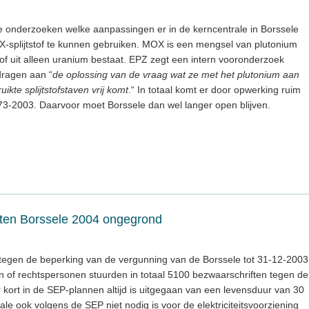
 onderzoeken welke aanpassingen er in de kerncentrale in Borssele
X-splijtstof te kunnen gebruiken. MOX is een mengsel van plutonium
tstof uit alleen uranium bestaat. EPZ zegt een intern vooronderzoek
dragen aan “
de oplossing van de vraag wat ze met het plutonium aan
ikte splijtstofstaven vrij komt
.“ In totaal komt er door opwerking ruim
73-2003. Daarvoor moet Borssele dan wel langer open blijven.
iten Borssele 2004 ongegrond
 tegen de beperking van de vergunning van de Borssele tot 31-12-2003
of rechtspersonen stuurden in totaal 5100 bezwaarschriften tegen de
or kort in de SEP-plannen altijd is uitgegaan van een levensduur van 30
ale ook volgens de SEP niet nodig is voor de elektriciteitsvoorziening