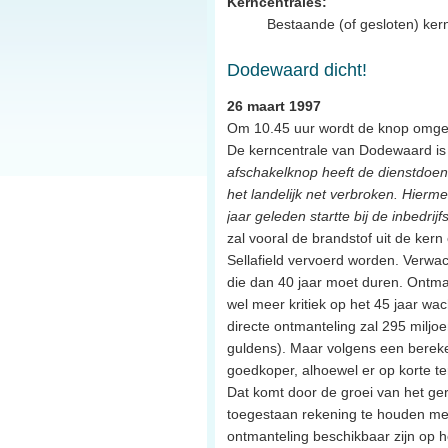
Kerncentrales:
Bestaande (of gesloten) ker
Dodewaard dicht!
26 maart 1997
Om 10.45 uur wordt de knop omged
De kerncentrale van Dodewaard is de
afschakelknop heeft de dienstdoen
het landelijk net verbroken. Hierme
jaar geleden startte bij de inbedrij
zal vooral de brandstof uit de ker
Sellafield vervoerd worden. Verwac
die dan 40 jaar moet duren. Ontman
wel meer kritiek op het 45 jaar w
directe ontmanteling zal 295 miljo
guldens). Maar volgens een bereken
goedkoper, alhoewel er op korte te
Dat komt door de groei van het ge
toegestaan rekening te houden met 
ontmanteling beschikbaar zijn op 