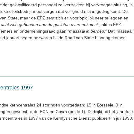
dat gekwalificeerd personeel zal vertrekken bij vervroegde sluiting, is
triciteitsbedrijf moet zorgen dat veiligheid niet in geding komt. De
n State, maar de EPZ zegt zich er ‘voorlopig’ bij neer te leggen en
e acht zich gebonden aan de gesloten overeenkomst
“, aldus EPZ-
nemers en ondernemingsraad gaan “
massaal in beroep
.“ Dat ‘massaal’
r eind januari negen bezwaren bij de Raad van State binnengekomen.
entrales 1997
ndse kerncentrales 24 storingen voorgedaan: 15 in Borssele, 9 in
ngen geweest bij de ECN en Covra (beide 1). Dit blijkt uit het jaarlijkse
erncentrales in 1997 van de Kernfysische Dienst publiceert in juli 1998.