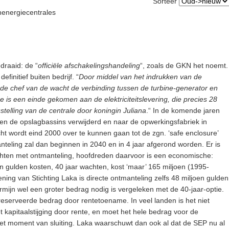
Sorteer
nenergiecentrales
raaid: de “
officiële afschakelingshandeling
“, zoals de GKN het noemt.
finitief buiten bedrijf. “
Door middel van het indrukken van de
de chef van de wacht de verbinding tussen de turbine-generator en
e is een einde gekomen aan de elektriciteitslevering, die precies 28
fsstelling van de centrale door koningin Juliana
.“ In de komende jaren
n en de opslagbassins verwijderd en naar de opwerkingsfabriek in
ht wordt eind 2000 over te kunnen gaan tot de zgn. ‘safe enclosure’
teling zal dan beginnen in 2040 en in 4 jaar afgerond worden. Er is
achten met ontmanteling, hoofdreden daarvoor is een economische:
en gulden kosten, 40 jaar wachten, kost ‘maar’ 165 miljoen (1995-
ing van Stichting Laka is directe ontmanteling zelfs 48 miljoen gulden
rmijn wel een groter bedrag nodig is vergeleken met de 40-jaar-optie.
reserveerde bedrag door rentetoename. In veel landen is het niet
kapitaalstijging door rente, en moet het hele bedrag voor de
het moment van sluiting. Laka waarschuwt dan ook al dat de SEP nu al