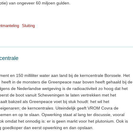
optie) van ongeveer 60 miljoen gulden.
tmanteling
Sluiting
centrale
t en 150 milliliter water aan land bij de kerncentrale Borssele. Het
e heeft in de monsters die Greenpeace naar boven heeft gehaald bij de
gens de Nederlandse wetgeving is de radioactiviteit zo hoog dat het
 eerst de boot vanuit Scheveningen te laten vertrekken met het
aalt bakzeil als Greenpeace voet bij stuk houdt: het wil het
eigenaren; de kerncentrales. Uiteindelijk geeft VROM Covra de
nemen en op te slaan. Opwerking staat al lang ter discussie, vooral
ok omdat het onnodig is: er is geen markt voor het plutonium. Ook is
g goedkoper dan eerst opwerking en dan opslaan.