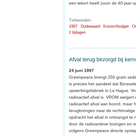
een tekort heeft (voor de 40-jaar-
Trefwoorden:
1997
Dodewaard
Kosten/budget
On
2 bijlagen
Afval terug bezorgd bij kern
24 juni 1997
Greenpeace brengt 250 gram sedimen
is precies het aandeel dat Borssel
opwerkingsfabriek in La Hague. Vol
radioactief afval is. VROM weigert
radioactief afval aan boord, maar h
terugbrengen naar de rechtmatige 
opdracht het afval in ontvangst te 
door de radioactieve lozingen en o
volgens Greenpeace directe opsla