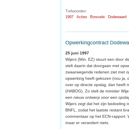
Trefwoorden:
1997
Acties
Borssele
Dodewaard
Opwerkingcontract Dodewa
25 juni 1997
Wijers (Min. EZ) stuurt een door d
stelt daarin dat doorgaan met opwer
zwaarwegende redenen ziet met opw
opwerking heeft gekozen (nou ja, 
over op directe opslag, dan heef
(HABOG). Zo stelt de minister Wijer
een nieuw ontwerp voor een opslag
Wijers zegt dat het zijn bedoeling
BNFL, zodat het laatste restant b
commentaar op het ECN-rapport. We
maar er verandert niets.