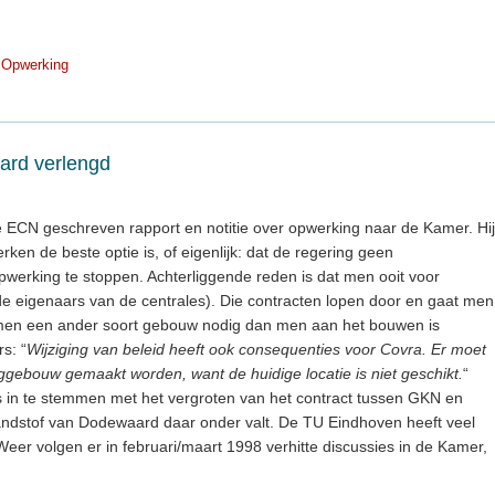
Opwerking
ard verlengd
e ECN geschreven rapport en notitie over opwerking naar de Kamer. Hij
ken de beste optie is, of eigenlijk: dat de regering geen
erking te stoppen. Achterliggende reden is dat men ooit voor
de eigenaars van de centrales). Die contracten lopen door en gaat men
t men een ander soort gebouw nodig dan men aan het bouwen is
s: “
Wijziging van beleid heeft ook consequenties voor Covra. Er moet
gebouw gemaakt worden, want de huidige locatie is niet geschikt.
“
 is in te stemmen met het vergroten van het contract tussen GKN en
randstof van Dodewaard daar onder valt. De TU Eindhoven heeft veel
er volgen er in februari/maart 1998 verhitte discussies in de Kamer,