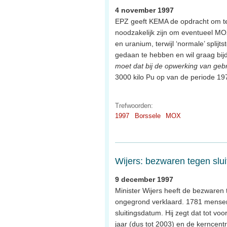
4 november 1997
EPZ geeft KEMA de opdracht om te
noodzakelijk zijn om eventueel MO
en uranium, terwijl ‘normale’ splij
gedaan te hebben en wil graag bij
moet dat bij de opwerking van gebru
3000 kilo Pu op van de periode 19
Trefwoorden:
1997
Borssele
MOX
Wijers: bezwaren tegen slu
9 december 1997
Minister Wijers heeft de bezwaren
ongegrond verklaard. 1781 mensen 
sluitingsdatum. Hij zegt dat tot vo
jaar (dus tot 2003) en de kerncentr