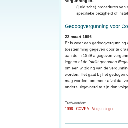
Vergunningen:
(juridische) procedures va
specifieke bezigheid of instal
Gedoogvergunning voor Co
22 maart 1996
Er is weer een gedoogvergunning
toestemming gegeven door te draai
aan de in 1989 afgegeven vergunning
leggen of de “
strikt genomen illega
om een wijziging van de vergunni
worden. Het gaat bij het gedogen 
mag worden; om meer afval dat verw
anders uitgevoerd te zijn dan vol
Trefwoorden:
1996
COVRA
Vergunningen