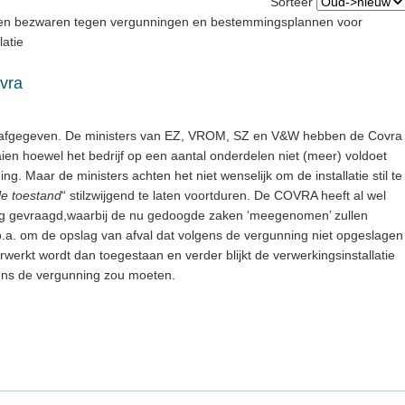
Sorteer
n en bezwaren tegen vergunningen en bestemmingsplannen voor
latie
vra
 afgegeven. De ministers van EZ, VROM, SZ en V&W hebben de Covra
en hoewel het bedrijf op een aantal onderdelen niet (meer) voldoet
. Maar de ministers achten het niet wenselijk om de installatie stil te
le toestand
“ stilzwijgend te laten voortduren. De COVRA heeft al wel
ng gevraagd,waarbij de nu gedoogde zaken ‘meegenomen’ zullen
o.a. om de opslag van afval dat volgens de vergunning niet opgeslagen
erkt wordt dan toegestaan en verder blijkt de verwerkingsinstallatie
gens de vergunning zou moeten.