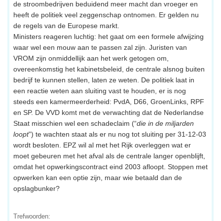
de stroombedrijven beduidend meer macht dan vroeger en
heeft de politiek veel zeggenschap ontnomen. Er gelden nu
de regels van de Europese markt.
Ministers reageren luchtig: het gaat om een formele afwijzing
waar wel een mouw aan te passen zal zijn. Juristen van
VROM zijn onmiddellijk aan het werk getogen om,
overeenkomstig het kabinetsbeleid, de centrale alsnog buiten
bedrijf te kunnen stellen, laten ze weten. De politiek laat in
een reactie weten aan sluiting vast te houden, er is nog
steeds een kamermeerderheid: PvdA, D66, GroenLinks, RPF
en SP. De VVD komt met de verwachting dat de Nederlandse
Staat misschien wel een schadeclaim (“
die in de miljarden
loopt
”) te wachten staat als er nu nog tot sluiting per 31-12-03
wordt besloten. EPZ wil al met het Rijk overleggen wat er
moet gebeuren met het afval als de centrale langer openblijft,
omdat het opwerkingscontract eind 2003 afloopt. Stoppen met
opwerken kan een optie zijn, maar wie betaald dan de
opslagbunker?
Trefwoorden: