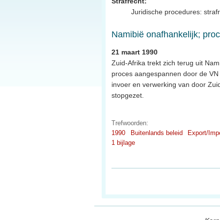
Strafrecht:
Juridische procedures: straf
Namibië onafhankelijk; pro
21 maart 1990
Zuid-Afrika trekt zich terug uit Na
proces aangespannen door de VN 
invoer en verwerking van door Zuid
stopgezet.
Trefwoorden:
1990
Buitenlands beleid
Export/Imp
1 bijlage