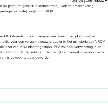
Sorteer
n splijtstof (tot gebruik in kerncentrale). Ook de omschakeling
r/lager verrijkte) splijtstof of MOX
van MOX-brandstof (een mengsel van uranium en plutonium) in
rtnotitie voor een vergunningsaanvraag in bij het ministerie van VROM.
s de inzet van MOX niet toegestaan. EPZ zal naar verwachting in de
ffect Rapport (MER) indienen. Het bedrijf zegt vooral uit economische
nium is gewoon te duur geworden.