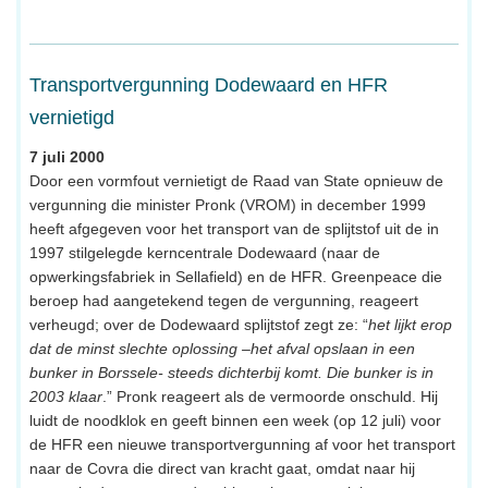
Transportvergunning Dodewaard en HFR
vernietigd
7 juli 2000
Door een vormfout vernietigt de Raad van State opnieuw de
vergunning die minister Pronk (VROM) in december 1999
heeft afgegeven voor het transport van de splijtstof uit de in
1997 stilgelegde kerncentrale Dodewaard (naar de
opwerkingsfabriek in Sellafield) en de HFR. Greenpeace die
beroep had aangetekend tegen de vergunning, reageert
verheugd; over de Dodewaard splijtstof zegt ze: “
het lijkt erop
dat de minst slechte oplossing –het afval opslaan in een
bunker in Borssele- steeds dichterbij komt. Die bunker is in
2003 klaar
.” Pronk reageert als de vermoorde onschuld. Hij
luidt de noodklok en geeft binnen een week (op 12 juli) voor
de HFR een nieuwe transportvergunning af voor het transport
naar de Covra die direct van kracht gaat, omdat naar hij