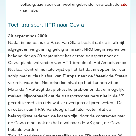
volledig. Zie voor een veel uitgebreider overzicht de
site
van Laka.
Toch transport HFR naar Covra
20 september 2000
Nadat in augustus de Raad van State besluit dat de in allerijl
afgegeven vergunning geldig is, maakt NRG begin september
bekend dat op 20 september het eerste transport naar de
Covra plaats zal vinden van HFR-brandstof. Het Amerikaanse
Nuclear Control Institute wijst op het feit dat in september een
schip met nucleair afval van Europa naar de Verenigde Staten
vertrekt waar het Nederlandse afval op had kunnen zitten.
Maar de NRG zegt dat praktische problemen dat onmogelijk
maken, bijvoorbeeld dat de transportcontainers niet in de VS
gecertificeerd zijn (iets wat ze overigens al jaren weten). De
directeur van NRG, Versteegh, laat later weten dat de
belangrijkste redenen de kosten zijn: door de contracten met
de Covra moet ook als het afval naar de VS gaat, de Covra
betaald worden.
Zo’n 25 activisten (voornamelijk van de SP) proberen op 20