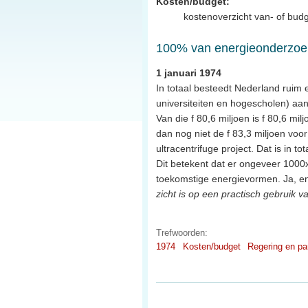
Kosten/budget:
kostenoverzicht van- of budg
100% van energieonderzoek
1 januari 1974
In totaal besteedt Nederland ruim 
universiteiten en hogescholen) aan
Van die f 80,6 miljoen is f 80,6 m
dan nog niet de f 83,3 miljoen voo
ultracentrifuge project. Dat is in t
Dit betekent dat er ongeveer 1000
toekomstige energievormen. Ja, en
zicht is op een practisch gebruik
Trefwoorden:
1974
Kosten/budget
Regering en pa