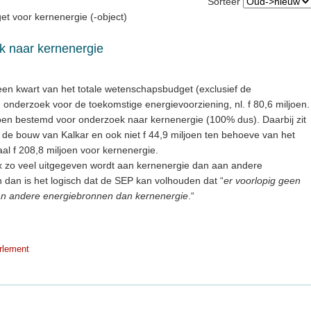
Sorteer
et voor kernenergie (-object)
 naar kernenergie
een kwart van het totale wetenschapsbudget (exclusief de
 onderzoek voor de toekomstige energievoorziening, nl. f 80,6 miljoen.
iljoen bestemd voor onderzoek naar kernenergie (100% dus). Daarbij zit
r de bouw van Kalkar en ook niet f 44,9 miljoen ten behoeve van het
otaal f 208,8 miljoen voor kernenergie.
x zo veel uitgegeven wordt aan kernenergie dan aan andere
 dan is het logisch dat de SEP kan volhouden dat “
er voorlopig geen
 van andere energiebronnen dan kernenergie
.“
rlement