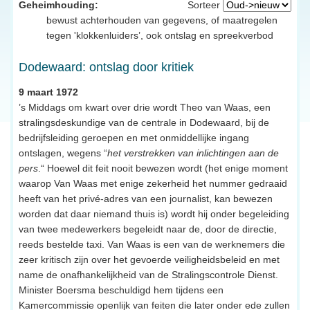
Geheimhouding:
Sorteer
bewust achterhouden van gegevens, of maatregelen
tegen 'klokkenluiders’, ook ontslag en spreekverbod
Dodewaard: ontslag door kritiek
9 maart 1972
’s Middags om kwart over drie wordt Theo van Waas, een
stralingsdeskundige van de centrale in Dodewaard, bij de
bedrijfsleiding geroepen en met onmiddellijke ingang
ontslagen, wegens “
het verstrekken van inlichtingen aan de
pers
.“ Hoewel dit feit nooit bewezen wordt (het enige moment
waarop Van Waas met enige zekerheid het nummer gedraaid
heeft van het privé-adres van een journalist, kan bewezen
worden dat daar niemand thuis is) wordt hij onder begeleiding
van twee medewerkers begeleidt naar de, door de directie,
reeds bestelde taxi. Van Waas is een van de werknemers die
zeer kritisch zijn over het gevoerde veiligheidsbeleid en met
name de onafhankelijkheid van de Stralingscontrole Dienst.
Minister Boersma beschuldigd hem tijdens een
Kamercommissie openlijk van feiten die later onder ede zullen