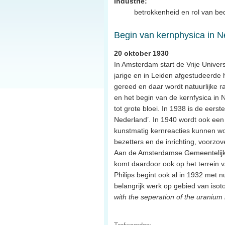
Industrie:
betrokkenheid en rol van bed
Begin van kernphysica in N
20 oktober 1930
In Amsterdam start de Vrije Univer
jarige en in Leiden afgestudeerde 
gereed en daar wordt natuurlijke r
en het begin van de kernfysica in 
tot grote bloei. In 1938 is de eerst
Nederland’. In 1940 wordt ook een
kunstmatig kernreacties kunnen wo
bezetters en de inrichting, voorzo
Aan de Amsterdamse Gemeentelijk U
komt daardoor ook op het terrein 
Philips begint ook al in 1932 met 
belangrijk werk op gebied van isot
with the seperation of the uranium