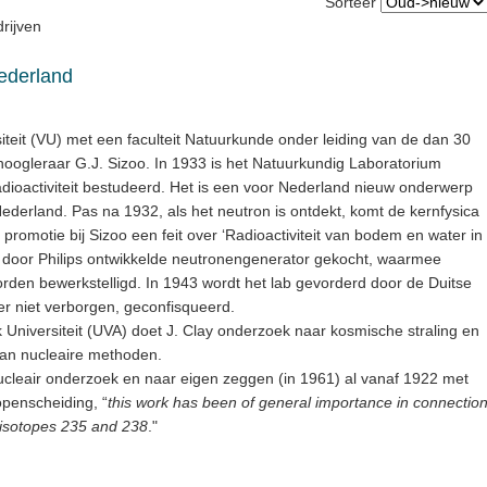
Sorteer
rijven
ederland
siteit (VU) met een faculteit Natuurkunde onder leiding van de dan 30
hoogleraar G.J. Sizoo. In 1933 is het Natuurkundig Laboratorium
adioactiviteit bestudeerd. Het is een voor Nederland nieuw onderwerp
Nederland. Pas na 1932, als het neutron is ontdekt, komt de kernfysica
e promotie bij Sizoo een feit over ‘Radioactiviteit van bodem en water in
 door Philips ontwikkelde neutronengenerator gekocht, waarmee
rden bewerkstelligd. In 1943 wordt het lab gevorderd door de Duitse
ver niet verborgen, geconfisqueerd.
niversiteit (UVA) doet J. Clay onderzoek naar kosmische straling en
van nucleaire methoden.
nucleair onderzoek en naar eigen zeggen (in 1961) al vanaf 1922 met
openscheiding, “
this work has been of general importance in connectio
 isotopes 235 and 238
."