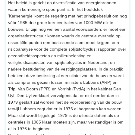
Het beleid is gericht op diversificatie van energiebronnen
waarin kernenergie speerpunt is. In het hoofdstuk
‘Kernenergie’ komt de regering met het principebesluit om nog
vòòr 1985 drie grote kerncentrales van 1000 MW elk te
bouwen. Er zijn nog wel een aantal voorwaarden: er moet een
organisatiestructuur komen waarin de centrale overheid op
essentiële punten een beslissende stem moet krijgen; een
risicoanalyse voor de complete splijtstofcyclus; rapporten over
gezondheidsaspecten en milieubelasting en
veiligheidsaspecten van splijtstofcyclus in Nederland; en
nadere bestudering van de vestigingsplaatsen. In de praktijk
betekent deze beslissing al een uitstel van de bouw en wordt
als compromis gezien tussen ministers Lubbers (ARP) en
Trip, Van Doorn (PPR) en Vorrink (PvdA) in het kabinet Den
Uyl. Den Uyl verklaart vervolgens dat er niet eerder dan in
1979 gestart zal worden met de voorbereiding van de bouw,
terwijl Lubbers zegt dat er in 1976 al begonnen kan worden.
Maar dat wordt bijgelegd: 1979 is de uiterste datum als de
centrales in 1985 klaar moeten zijn, maar verstandiger is om
al in 1976 te beginnen.