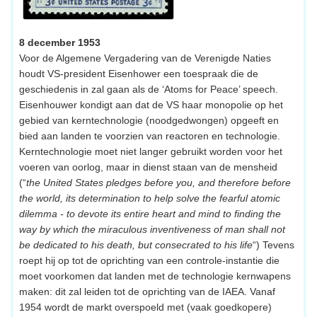
8 december 1953
Voor de Algemene Vergadering van de Verenigde Naties
houdt VS-president Eisenhower een toespraak die de
geschiedenis in zal gaan als de ‘Atoms for Peace’ speech.
Eisenhouwer kondigt aan dat de VS haar monopolie op het
gebied van kerntechnologie (noodgedwongen) opgeeft en
bied aan landen te voorzien van reactoren en technologie.
Kerntechnologie moet niet langer gebruikt worden voor het
voeren van oorlog, maar in dienst staan van de mensheid
(“
the United States pledges before you, and therefore before
the world, its determination to help solve the fearful atomic
dilemma - to devote its entire heart and mind to finding the
way by which the miraculous inventiveness of man shall not
be dedicated to his death, but consecrated to his life
“) Tevens
roept hij op tot de oprichting van een controle-instantie die
moet voorkomen dat landen met de technologie kernwapens
maken: dit zal leiden tot de oprichting van de IAEA. Vanaf
1954 wordt de markt overspoeld met (vaak goedkopere)