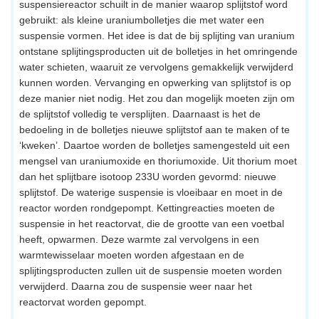
suspensiereactor schuilt in de manier waarop splijtstof word
gebruikt: als kleine uraniumbolletjes die met water een
suspensie vormen. Het idee is dat de bij splijting van uranium
ontstane splijtingsproducten uit de bolletjes in het omringende
water schieten, waaruit ze vervolgens gemakkelijk verwijderd
kunnen worden. Vervanging en opwerking van splijtstof is op
deze manier niet nodig. Het zou dan mogelijk moeten zijn om
de splijtstof volledig te versplijten. Daarnaast is het de
bedoeling in de bolletjes nieuwe splijtstof aan te maken of te
‘kweken’. Daartoe worden de bolletjes samengesteld uit een
mengsel van uraniumoxide en thoriumoxide. Uit thorium moet
dan het splijtbare isotoop 233U worden gevormd: nieuwe
splijtstof. De waterige suspensie is vloeibaar en moet in de
reactor worden rondgepompt. Kettingreacties moeten de
suspensie in het reactorvat, die de grootte van een voetbal
heeft, opwarmen. Deze warmte zal vervolgens in een
warmtewisselaar moeten worden afgestaan en de
splijtingsproducten zullen uit de suspensie moeten worden
verwijderd. Daarna zou de suspensie weer naar het
reactorvat worden gepompt.