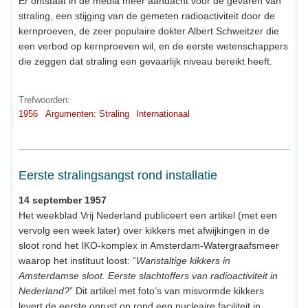
Er ontstaat in de media meer aandacht voor de gevaren van
straling, een stijging van de gemeten radioactiviteit door de
kernproeven, de zeer populaire dokter Albert Schweitzer die
een verbod op kernproeven wil, en de eerste wetenschappers
die zeggen dat straling een gevaarlijk niveau bereikt heeft.
Trefwoorden:
1956
Argumenten: Straling
Internationaal
Eerste stralingsangst rond installatie
14 september 1957
Het weekblad Vrij Nederland publiceert een artikel (met een
vervolg een week later) over kikkers met afwijkingen in de
sloot rond het IKO-komplex in Amsterdam-Watergraafsmeer
waarop het instituut loost: “
Wanstaltige kikkers in
Amsterdamse sloot. Eerste slachtoffers van radioactiviteit in
Nederland?
” Dit artikel met foto’s van misvormde kikkers
levert de eerste onrust op rond een nucleaire faciliteit in