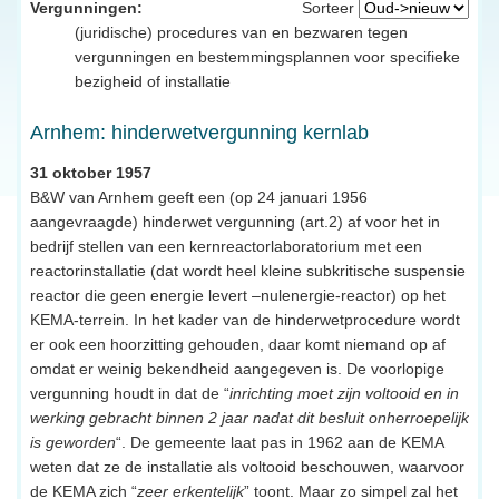
Vergunningen:
Sorteer
(juridische) procedures van en bezwaren tegen
vergunningen en bestemmingsplannen voor specifieke
bezigheid of installatie
Arnhem: hinderwetvergunning kernlab
31 oktober 1957
B&W van Arnhem geeft een (op 24 januari 1956
aangevraagde) hinderwet vergunning (art.2) af voor het in
bedrijf stellen van een kernreactorlaboratorium met een
reactorinstallatie (dat wordt heel kleine subkritische suspensie
reactor die geen energie levert –nulenergie-reactor) op het
KEMA-terrein. In het kader van de hinderwetprocedure wordt
er ook een hoorzitting gehouden, daar komt niemand op af
omdat er weinig bekendheid aangegeven is. De voorlopige
vergunning houdt in dat de “
inrichting moet zijn voltooid en in
werking gebracht binnen 2 jaar nadat dit besluit onherroepelijk
is geworden
“. De gemeente laat pas in 1962 aan de KEMA
weten dat ze de installatie als voltooid beschouwen, waarvoor
de KEMA zich “
zeer erkentelijk
” toont. Maar zo simpel zal het