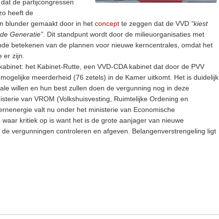
 dat de partijcongressen
zo heeft de
 blunder gemaakt door in het
concept
te zeggen dat de VVD
“kiest
4de Generatie”
. Dit standpunt wordt door de milieuorganisaties met
nde betekenen van de plannen voor nieuwe kerncentrales, omdat het
 er zijn.
 kabinet: het Kabinet-Rutte, een VVD-CDA kabinet dat door de PVV
mogelijke meerderheid (76 zetels) in de Kamer uitkomt. Het is duidelijk
ale willen en hun best zullen doen de vergunning nog in deze
nisterie van VROM (Volkshuisvesting, Ruimtelijke Ordening en
rnenergie valt nu onder het ministerie van Economische
waar kritiek op is want het is de grote aanjager van nieuwe
jd de vergunningen controleren en afgeven. Belangenverstrengeling ligt