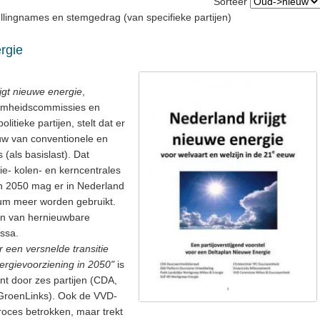
Sorteer
llingnames en stemgedrag (van specifieke partijen)
rgie
jgt nieuwe energie
,
aamheidscommissies en
itieke partijen, stelt dat er
w van conventionele en
(als basislast). Dat
ie- kolen- en kerncentrales
n 2050 mag er in Nederland
ium meer worden gebruikt.
ijn van hernieuwbare
ssa.
r een versnelde transitie
ergievoorziening in 2050"
is
nt door zes partijen (CDA,
GroenLinks). Ook de VVD-
roces betrokken, maar trekt