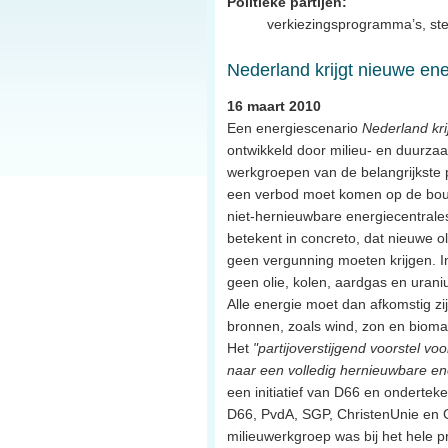
Politieke partijen:
verkiezingsprogramma’s, ste
Nederland krijgt nieuwe ene
16 maart 2010
Een energiescenario
Nederland kri
ontwikkeld door milieu- en duurz
werkgroepen van de belangrijkste pol
een verbod moet komen op de bou
niet-hernieuwbare energiecentrales 
betekent in concreto, dat nieuwe ol
geen vergunning moeten krijgen. I
geen olie, kolen, aardgas en uran
Alle energie moet dan afkomstig z
bronnen, zoals wind, zon en bioma
Het
"partijoverstijgend voorstel voo
naar een volledig hernieuwbare en
een initiatief van D66 en onderteke
D66, PvdA, SGP, ChristenUnie en 
milieuwerkgroep was bij het hele p