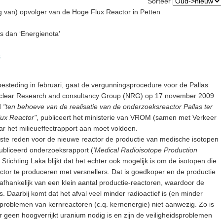
Sorteer
ng van) opvolger van de Hoge Flux Reactor in Petten
s dan ‘Energienota’
s
steding in februari, gaat de vergunningsprocedure voor de Pallas
uclear Research and consultancy Group (NRG) op 17 november 2009
d
"ten behoeve van de realisatie van de onderzoeksreactor Pallas ter
lux Reactor"
, publiceert het ministerie van VROM (samen met Verkeer
aar het milieueffectrapport aan moet voldoen.
rijkste reden voor de nieuwe reactor de productie van medische isotopen
ubliceerd onderzoeksrapport (
'Medical Radioisotope Production
 Stichting Laka blijkt dat het echter ook mogelijk is om de isotopen die
ctor te produceren met versnellers. Dat is goedkoper en de productie
 afhankelijk van een klein aantal productie-reactoren, waardoor de
 Daarbij komt dat het afval veel minder radioactief is (en minder
e problemen van kernreactoren (c.q. kernenergie) niet aanwezig. Zo is
r geen hoogverrijkt uranium nodig is en zijn de veiligheidsproblemen