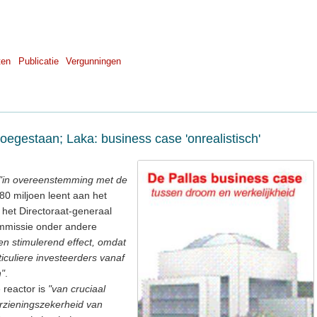
ten
Publicatie
Vergunningen
oegestaan; Laka: business case 'onrealistisch'
"in overeenstemming met de
 80 miljoen leent aan het
s het Directoraat-generaal
mmissie onder andere
en stimulerend effect, omdat
iculiere investeerders vanaf
n"
.
 reactor is
"van cruciaal
rzieningszekerheid van