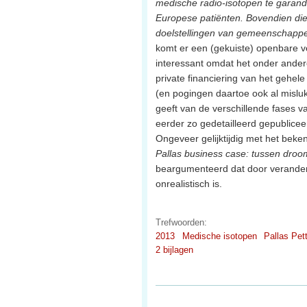
medische radio-isotopen te garand
Europese patiënten. Bovendien die
doelstellingen van gemeenschappel
komt er een (gekuiste) openbare ve
interessant omdat het onder andere
private financiering van het gehele 
(en pogingen daartoe ook al misluk
geeft van de verschillende fases va
eerder zo gedetailleerd gepubliceer
Ongeveer gelijktijdig met het beke
Pallas business case: tussen droo
beargumenteerd dat door verander
onrealistisch is.
Trefwoorden:
2013
Medische isotopen
Pallas Pet
2 bijlagen