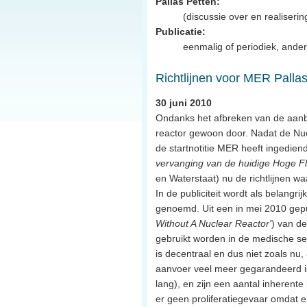
Pallas Petten:
(discussie over en realiseri
Publicatie:
eenmalig of periodiek, ander
Richtlijnen voor MER Palla
30 juni 2010
Ondanks het afbreken van de aanbe
reactor gewoon door. Nadat de N
de startnotitie MER heeft ingedien
vervanging van de huidige Hoge F
en Waterstaat) nu de richtlijnen w
In de publiciteit wordt als belang
genoemd. Uit een in mei 2010 gep
Without A Nuclear Reactor'
) van de
gebruikt worden in de medische se
is decentraal en dus niet zoals nu,
aanvoer veel meer gegarandeerd is.
lang), en zijn een aantal inherent
er geen proliferatiegevaar omdat e