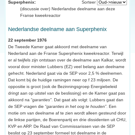
Superphenix:
Sorteer
(discussie over) Nederlandse deelname aan deze
Franse kweekreactor
Nederlandse deelname aan Superphenix
22 september 1976
De Tweede Kamer gaat akkoord met deelname van
Nederland aan de Franse Superphenix kweekreactor. Terwijl
er al twijfels zijn ontstaan over de deelname aan Kalkar, wordt
vooral door minister Lubbers (EZ) veel belang aan deelname
gehecht. Nederland gaat via de SEP voor 2,5 % deelnemen.
Dat komt bij de huidige ramingen neer op f 23 miljoen. De
oppositie is groot (ook de Bezinningsgroep Energiebeleid
dringt aan op uitstel van de beslissing) en de Kamer gaat pas
akkoord na
“garanties”
. Dat gaat als volgt: Lubbers gaat dan
de SEP vragen die
“garanties in het oog te houden”
. Een
motie om van deelname af te zien wordt alleen gesteund door
de linkse partijen, de Boerenpartij en drie dissidenten uit CHU,
KVP en ARP. De Raad van Commissarissen van de SEP
beslist op 23 september formeel tot deelname in de