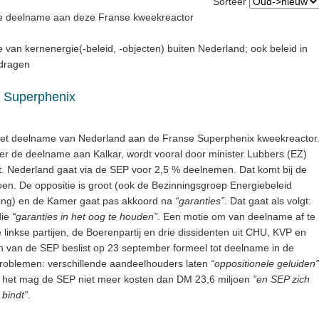
Sorteer
se deelname aan deze Franse kweekreactor
te van kernenergie(-beleid, -objecten) buiten Nederland; ook beleid in
rdragen
 Superphenix
t deelname van Nederland aan de Franse Superphenix kweekreactor
n over de deelname aan Kalkar, wordt vooral door minister Lubbers (EZ)
. Nederland gaat via de SEP voor 2,5 % deelnemen. Dat komt bij de
oen. De oppositie is groot (ook de Bezinningsgroep Energiebeleid
ssing) en de Kamer gaat pas akkoord na
“garanties”
. Dat gaat als volgt:
die
“garanties in het oog te houden”
. Een motie om van deelname af te
 linkse partijen, de Boerenpartij en drie dissidenten uit CHU, KVP en
van de SEP beslist op 23 september formeel tot deelname in de
problemen: verschillende aandeelhouders laten
“oppositionele geluiden”
nd, het mag de SEP niet meer kosten dan DM 23,6 miljoen
”en SEP zich
 bindt”
.