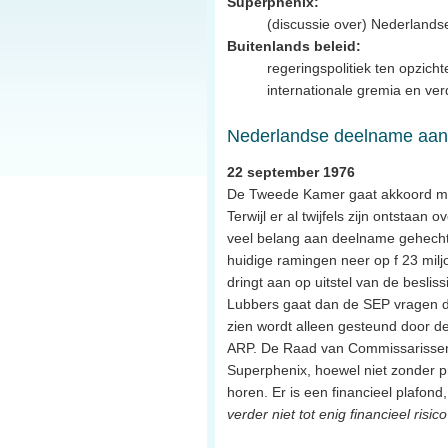
Superphenix:
(discussie over) Nederland
Buitenlands beleid:
regeringspolitiek ten opzich
internationale gremia en ve
Nederlandse deelname aan
22 september 1976
De Tweede Kamer gaat akkoord me
Terwijl er al twijfels zijn ontstaa
veel belang aan deelname gehecht
huidige ramingen neer op f 23 milj
dringt aan op uitstel van de besli
Lubbers gaat dan de SEP vragen 
zien wordt alleen gesteund door de
ARP. De Raad van Commissarissen 
Superphenix, hoewel niet zonder 
horen. Er is een financieel plafo
verder niet tot enig financieel risico