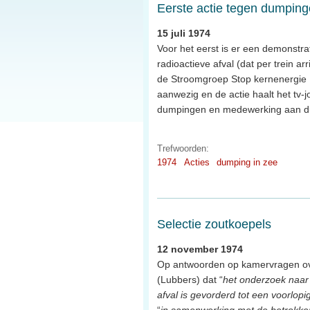
Eerste actie tegen dumping
15 juli 1974
Voor het eerst is er een demonstr
radioactieve afval (dat per trein a
de Stroomgroep Stop kernenergie Ha
aanwezig en de actie haalt het tv
dumpingen en medewerking aan du
Trefwoorden:
1974
Acties
dumping in zee
Selectie zoutkoepels
12 november 1974
Op antwoorden op kamervragen ove
(Lubbers) dat “
het onderzoek naar 
afval is gevorderd tot een voorlopi
“
in samenwerking met de betrokken