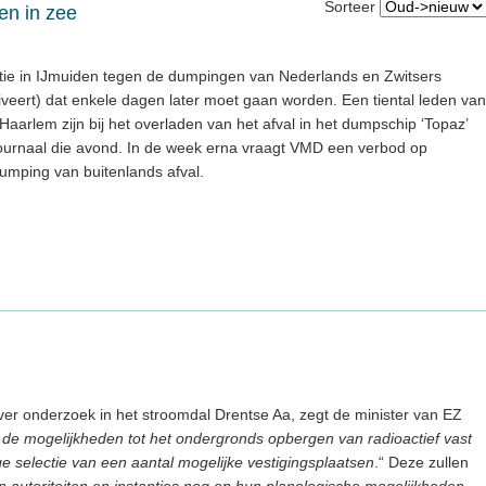
Sorteer
en in zee
atie in IJmuiden tegen de dumpingen van Nederlands en Zwitsers
rriveert) dat enkele dagen later moet gaan worden. Een tiental leden van
arlem zijn bij het overladen van het afval in het dumpschip ‘Topaz’
-journaal die avond. In de week erna vraagt VMD een verbod op
mping van buitenlands afval.
r onderzoek in het stroomdal Drentse Aa, zegt de minister van EZ
de mogelijkheden tot het ondergronds opbergen van radioactief vast
ge selectie van een aantal mogelijke vestigingsplaatsen
.“ Deze zullen
 autoriteiten en instanties nog op hun planologische mogelijkheden