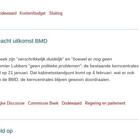
odewaard
Kosten/budget
Sluiting
eacht uitkomst BMD
ek zijn “
verschrikkelijk duidelijk
“ en “
hoewel er nog geen
emier Lubbers “
geen politieke problemen
”: de bestaande kerncentrales
 op 21 januari. Dat kabinetsstandpunt komt op 4 februari: wat er ook
n de BMD, de kerncentrales blijven gewoon doordraaien.
jke Discussie
Commissie Beek
Dodewaard
Regering en parlement
eld op