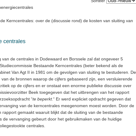
Sorteer
nenergiecentrales
e Kerncentrales: over de (discussie rond) de kosten van sluiting van
e centrales
ing van de centrales in Dodewaard en Borssele zal dat ongeveer 5
e Studiecommissie Bestaande Kerncentrales (beter bekend als de
inet Van Agt II in 1981 om de gevolgen van sluiting te bestuderen. De
van de bronnen waarop de cijfers gebaseerd zijn, een versluierende
kritiek op de cijfers en er onstaat een enorme publieke discussie over
issievoorzitter Beek toegegeven dat het uitbrengen van het rapport
rzoeksopdracht “
te beperkt
.“ Er werd expliciet opdracht gegeven dat
 vervanging van de kerncentrales meegenomen moest worden. Door de
n rapport gemaakt waaruit blijkt dat de sluiting van de bestaande
als de vervanging gebeurt door het gebruikmaken van de huidige
oliegestookte centrales.