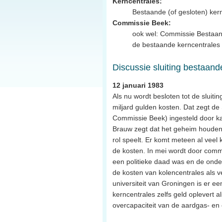
Kerncentrales:
Bestaande (of gesloten) ker
Commissie Beek:
ook wel: Commissie Bestaand
de bestaande kerncentrales
Discussie sluiting bestaand
12 januari 1983
Als nu wordt besloten tot de sluit
miljard gulden kosten. Dat zegt d
Commissie Beek) ingesteld door kab
Brauw zegt dat het geheim houden 
rol speelt. Er komt meteen al veel 
de kosten. In mei wordt door comm
een politieke daad was en de onde
de kosten van kolencentrales als
universiteit van Groningen is er ee
kerncentrales zelfs geld oplevert 
overcapaciteit van de aardgas- en 