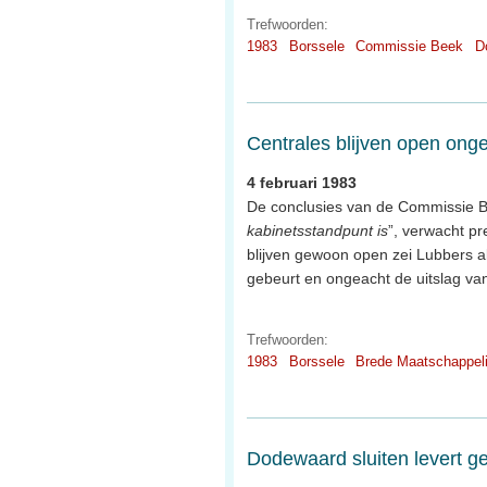
Trefwoorden:
1983
Borssele
Commissie Beek
D
Centrales blijven open ong
4 februari 1983
De conclusies van de Commissie Be
kabinetsstandpunt is
”, verwacht pr
blijven gewoon open zei Lubbers al
gebeurt en ongeacht de uitslag va
Trefwoorden:
1983
Borssele
Brede Maatschappeli
Dodewaard sluiten levert g