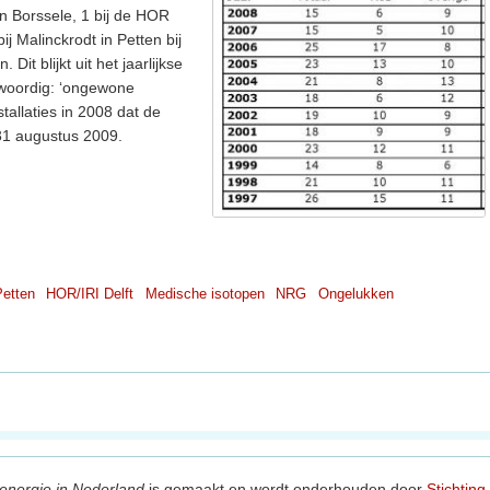
n Borssele, 1 bij de HOR
ij Malinckrodt in Petten bij
it blijkt uit het jaarlijkse
nwoordig: ‘ongewone
tallaties in 2008 dat de
 31 augustus 2009.
etten
HOR/IRI Delft
Medische isotopen
NRG
Ongelukken
energie in Nederland
is gemaakt en wordt onderhouden door
Stichting