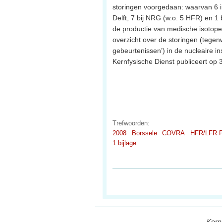
storingen voorgedaan: waarvan 6 i
Delft, 7 bij NRG (w.o. 5 HFR) en 1 b
de productie van medische isotopen. D
overzicht over de storingen (tege
gebeurtenissen’) in de nucleaire ins
Kernfysische Dienst publiceert op
Trefwoorden:
2008
Borssele
COVRA
HFR/LFR P
1 bijlage
Kern