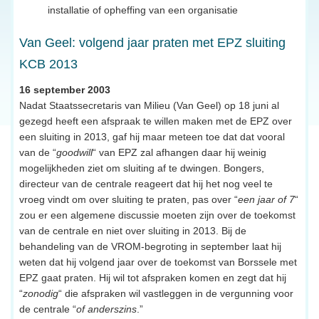
installatie of opheffing van een organisatie
Van Geel: volgend jaar praten met EPZ sluiting
KCB 2013
16 september 2003
Nadat Staatssecretaris van Milieu (Van Geel) op 18 juni al
gezegd heeft een afspraak te willen maken met de EPZ over
een sluiting in 2013, gaf hij maar meteen toe dat dat vooral
van de “
goodwill
“ van EPZ zal afhangen daar hij weinig
mogelijkheden ziet om sluiting af te dwingen. Bongers,
directeur van de centrale reageert dat hij het nog veel te
vroeg vindt om over sluiting te praten, pas over “
een jaar of 7
“
zou er een algemene discussie moeten zijn over de toekomst
van de centrale en niet over sluiting in 2013. Bij de
behandeling van de VROM-begroting in september laat hij
weten dat hij volgend jaar over de toekomst van Borssele met
EPZ gaat praten. Hij wil tot afspraken komen en zegt dat hij
“
zonodig
“ die afspraken wil vastleggen in de vergunning voor
de centrale “
of anderszins
.”