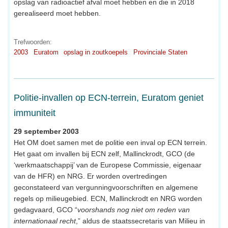
opslag van radioactief afval moet hebben en die in 2018
gerealiseerd moet hebben.
Trefwoorden:
2003
Euratom
opslag in zoutkoepels
Provinciale Staten
Politie-invallen op ECN-terrein, Euratom geniet
immuniteit
29 september 2003
Het OM doet samen met de politie een inval op ECN terrein.
Het gaat om invallen bij ECN zelf, Mallinckrodt, GCO (de
‘werkmaatschappij’ van de Europese Commissie, eigenaar
van de HFR) en NRG. Er worden overtredingen
geconstateerd van vergunningvoorschriften en algemene
regels op milieugebied. ECN, Mallinckrodt en NRG worden
gedagvaard, GCO “
voorshands nog niet om reden van
internationaal recht
,” aldus de staatssecretaris van Milieu in