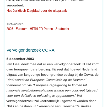
veroordeeld.
Het Juridisch Dagblad over de uitspraak
Trefwoorden:
2003
Euratom
HFR/LFR Petten
Strafrecht
Vervolgonderzoek CORA
5 december 2003
Van Geel deelt mee dat er een vervolgonderzoek CORA komt
over terugneembare berging. Hij zegt dat hoewel Nederland
uitgaat van langdurige bovengrondse opslag bij de Covra, de
“
druk vanuit de Europese Commissie op de lidstaten
“
toeneemt om via “
Europese regelgeving te komen tot
nationale afvalbeheersplannen waarin een concreet tijdspad
voor een definitieve oplossing is opgenomen
.” Het
vervolgonderzoek zal voornamelijk uitgevoerd worden door
NRG en bestaan uit “
verdieping van uitgevoerde studies