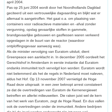
april 2004.
Pas op 25 juni 2004 wordt door het Noordhollands Dagblad
geciteerd uit een vertrouwelijke dagvaarding en blijkt wat er
allemaal is aangetroffen. Het gaat o.a. om plaatsing van
containers voor radioactieve materialen en -afval zonder
vergunning, opslag gevaarlijke stoffen in gammele,
brandgevaarlijke gebouwen en gasflessen waren verkeerd
opgeslagen in de buurt van de reactor (waardoor
ontploffingsgevaar aanwezig was).
Als de minister vervolging van Euratom uitsluit, dient
Greenpeace een aanklacht in. In december 2005 oordeelt het
Gerechtshof in Amsterdam in eerste instantie dat Euratom
ondanks immuniteit toch vervolgd kon worden: Euratom wordt
niet belemmerd als het de regels in Nederland moet naleven,
aldus het Hof. Op 13 november 2007 vernietigd de Hoge
Raad deze uitspraak: in een zeer beknopt arrest constateert
ze dat de overtredingen van Euratom de Kernenergiewet
betreffen en allerlei milieuwetten. Die raken juist wel de kern
van het werk van Euratom, zegt de Hoge Raad. En dus vallen
ook de overtredingen onder de immuniteit. Andere bedrijven
die bij de inval werden onderzocht zijn intussen wel