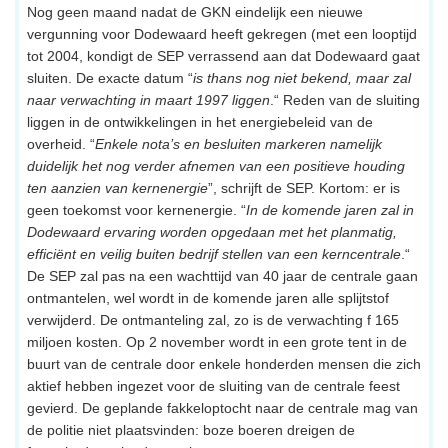
Nog geen maand nadat de GKN eindelijk een nieuwe
vergunning voor Dodewaard heeft gekregen (met een looptijd
tot 2004, kondigt de SEP verrassend aan dat Dodewaard gaat
sluiten. De exacte datum “
is thans nog niet bekend, maar zal
naar verwachting in maart 1997 liggen
.“ Reden van de sluiting
liggen in de ontwikkelingen in het energiebeleid van de
overheid. “
Enkele nota’s en besluiten markeren namelijk
duidelijk het nog verder afnemen van een positieve houding
ten aanzien van kernenergie
”, schrijft de SEP. Kortom: er is
geen toekomst voor kernenergie. “
In de komende jaren zal in
Dodewaard ervaring worden opgedaan met het planmatig,
efficiënt en veilig buiten bedrijf stellen van een kerncentrale
.“
De SEP zal pas na een wachttijd van 40 jaar de centrale gaan
ontmantelen, wel wordt in de komende jaren alle splijtstof
verwijderd. De ontmanteling zal, zo is de verwachting f 165
miljoen kosten. Op 2 november wordt in een grote tent in de
buurt van de centrale door enkele honderden mensen die zich
aktief hebben ingezet voor de sluiting van de centrale feest
gevierd. De geplande fakkeloptocht naar de centrale mag van
de politie niet plaatsvinden: boze boeren dreigen de