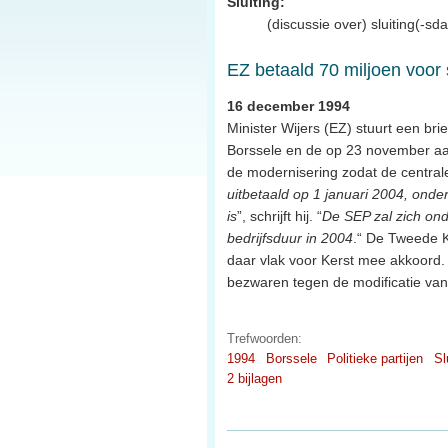
Sluiting:
(discussie over) sluiting(-sd
EZ betaald 70 miljoen voor 
16 december 1994
Minister Wijers (EZ) stuurt een b
Borssele en de op 23 november aa
de modernisering zodat de central
uitbetaald op 1 januari 2004, onde
is
”, schrijft hij. “
De SEP zal zich ond
bedrijfsduur in 2004
.“ De Tweede K
daar vlak voor Kerst mee akkoord.
bezwaren tegen de modificatie v
Trefwoorden:
1994
Borssele
Politieke partijen
Sl
2 bijlagen