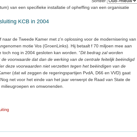
Sorteer
atum) van een specifieke installatie of opheffing van een organisatie
sluiting KCB in 2004
rief naar de Tweede Kamer met z’n oplossing voor de modernisering van
ngenomen motie Vos (GroenLinks). Hij betaalt f 70 miljoen mee aan
e toch nog in 2004 gesloten kan worden. “
Dit bedrag zal worden
r de voorwaarde dat dan de werking van de centrale feitelijk beëindigd
er deze voorwaarden niet verzetten tegen het beëindigen van de
amer (dat wil zeggen de regeringspartijen PvdA, D66 en VVD) gaat
 Nog net voor het einde van het jaar verwerpt de Raad van State de
an milieugroepen en omwonenden.
uiting