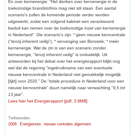
En over kernenergie: "Het denken over kernenergie in de
toekomstige brandstofmix mag niet stil staan. Een aantal
scenario's zullen de komende periode verder worden
uitgewerkt, zodat een volgend kabinet een verantwoord
besluit kan nemen over de toekomstige inzet van kernenergie
in Nederland". Die scenario's zijn: * geen nieuwe kerncentrale
(“
tenzij inherent veilig
”); * vervanging van Borssele; * méér
kernenergie. Wat de zin is van een scenario zonder
kernenergie, "
tenzij inherent veilig
" is onduidelijk. Uit
antwoorden bij het debat over het energierapport blijkt nog
wel dat de regering “ingebruikname van een eventuele
nieuwe kerncentrale in Nederland niet gemakkelijk mogelijk
[lijkt] voor 2020.” De “
totale procedure in Nederland voor een
nieuwe kerncentrale
” duurt namelijk naar verwachting “
9,5 tot
13 jaar
”.
Lees hier het Energierapport [pdf, 3.8MB]
Trefwoorden:
2008
Energienota
nieuwe centrales algemeen